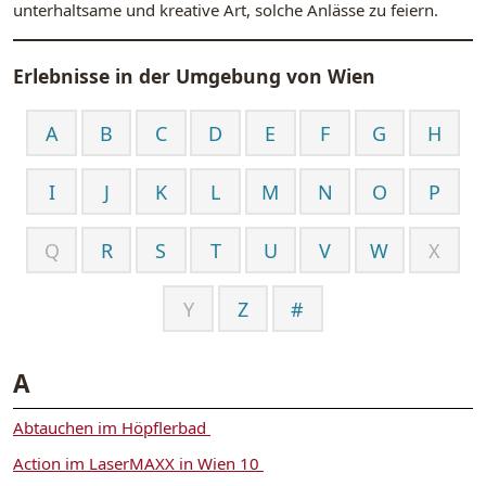
unterhaltsame und kreative Art, solche Anlässe zu feiern.
Erlebnisse in der Umgebung von
Wien
A
B
C
D
E
F
G
H
I
J
K
L
M
N
O
P
Q
R
S
T
U
V
W
X
Y
Z
#
A
Abtauchen im Höpflerbad
Action im LaserMAXX in Wien 10