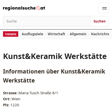
Zum Inhalt springen
Men
Suchen
Suchen nach:
Ausflugsziele
Wirtschaft
Allgemein
Nachrichte
THEMEN
Kunst&Keramik Werkstätte
Informationen über
Kunst&Keramik
Werkstätte
Strasse:
Maria Tusch Straße 8/1
Ort:
Wien
Plz:
1220