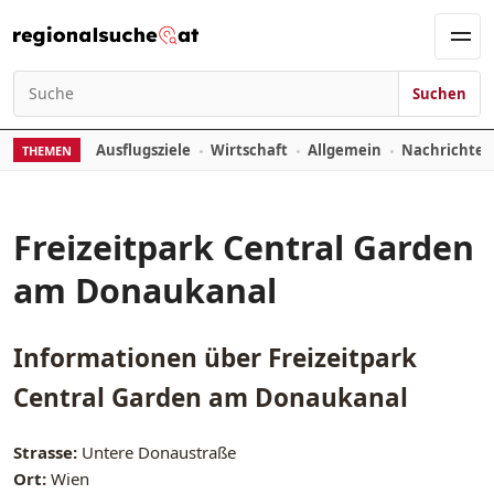
Zum Inhalt springen
Men
Suchen
Suchen nach:
Ausflugsziele
Wirtschaft
Allgemein
Nachrichte
THEMEN
Freizeitpark Central Garden
am Donaukanal
Informationen über
Freizeitpark
Central Garden am Donaukanal
Strasse:
Untere Donaustraße
Ort:
Wien