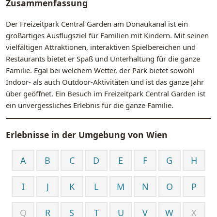
Zusammenfassung
Der Freizeitpark Central Garden am Donaukanal ist ein
großartiges Ausflugsziel für Familien mit Kindern. Mit seinen
vielfältigen Attraktionen, interaktiven Spielbereichen und
Restaurants bietet er Spaß und Unterhaltung für die ganze
Familie. Egal bei welchem Wetter, der Park bietet sowohl
Indoor- als auch Outdoor-Aktivitäten und ist das ganze Jahr
über geöffnet. Ein Besuch im Freizeitpark Central Garden ist
ein unvergessliches Erlebnis für die ganze Familie.
Erlebnisse in der Umgebung von
Wien
A
B
C
D
E
F
G
H
I
J
K
L
M
N
O
P
Q
R
S
T
U
V
W
X