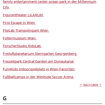
family entertainment center ocean park in der Millennium
City
Figurentheater LILARUM
First Escape in Wien
FlipLab Trampolinpark Wien
Foltermuseum Wien
ForscherStudio KidsLab
Freiluftplanetarium Sterngarten Georgenberg
Freizeitpark Central Garden am Donaukanal
Fun4Kids Indoorspielplatz in Wien-Favoriten
Fußballcamps in der Westside Soccer Arena
NACH OBEN
G