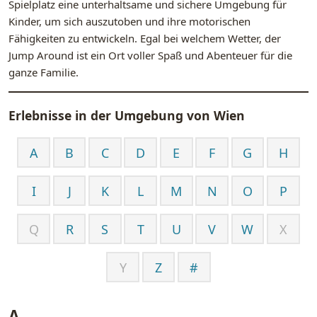
Spielplatz eine unterhaltsame und sichere Umgebung für
Kinder, um sich auszutoben und ihre motorischen
Fähigkeiten zu entwickeln. Egal bei welchem Wetter, der
Jump Around ist ein Ort voller Spaß und Abenteuer für die
ganze Familie.
Erlebnisse in der Umgebung von
Wien
A
B
C
D
E
F
G
H
I
J
K
L
M
N
O
P
Q
R
S
T
U
V
W
X
Y
Z
#
A