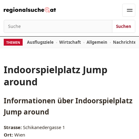
Zum Inhalt springen
Men
Suchen
Suchen nach:
Ausflugsziele
Wirtschaft
Allgemein
Nachrichte
THEMEN
Indoorspielplatz Jump
around
Informationen über
Indoorspielplatz
Jump around
Strasse:
Schikanedergasse 1
Ort:
Wien