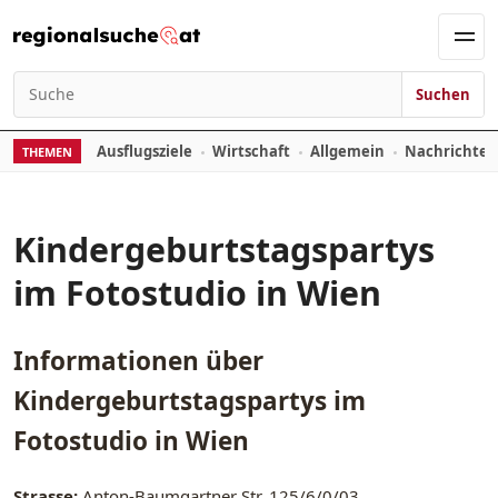
Zum Inhalt springen
Men
Suchen
Suchen nach:
Ausflugsziele
Wirtschaft
Allgemein
Nachrichte
THEMEN
Kindergeburtstagspartys
im Fotostudio in Wien
Informationen über
Kindergeburtstagspartys im
Fotostudio in Wien
Strasse:
Anton-Baumgartner Str. 125/6/0/03