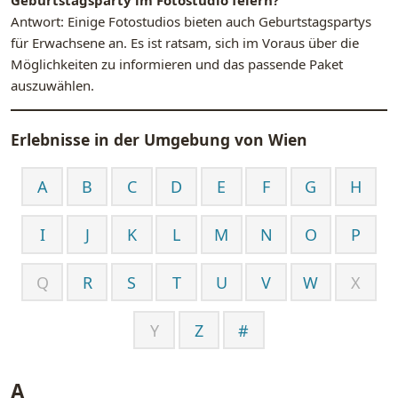
Geburtstagsparty im Fotostudio feiern?
Antwort: Einige Fotostudios bieten auch Geburtstagspartys
für Erwachsene an. Es ist ratsam, sich im Voraus über die
Möglichkeiten zu informieren und das passende Paket
auszuwählen.
Erlebnisse in der Umgebung von
Wien
A
B
C
D
E
F
G
H
I
J
K
L
M
N
O
P
Q
R
S
T
U
V
W
X
Y
Z
#
A