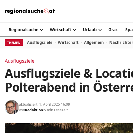
Zum Inhalt springen
Regionalsuche
Wirtschaft
Urlaub
Graz
Spa
Ausflugsziele
Wirtschaft
Allgemein
Nachrichte
THEMEN
Ausflugsziele
Ausflugsziele & Locati
Polterabend in Österr
aktualisiert: 1. April 2025 16:09
von
Redaktion
5 min Lesezeit