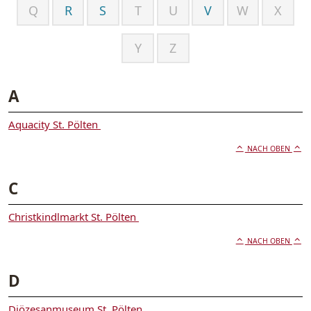
Q
R
S
T
U
V
W
X
Y
Z
A
Aquacity St. Pölten
NACH OBEN
C
Christkindlmarkt St. Pölten
NACH OBEN
D
Diözesanmuseum St. Pölten