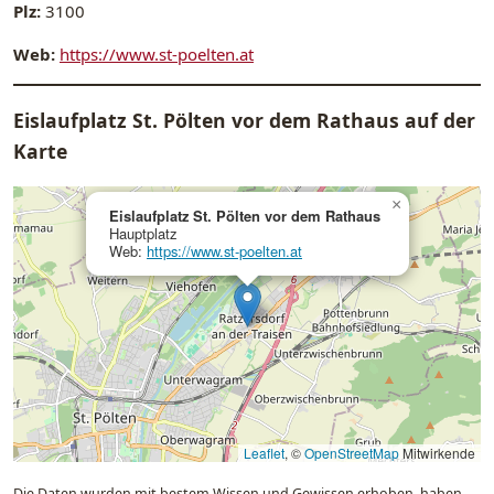
Plz:
3100
Web:
https://www.st-poelten.at
Eislaufplatz St. Pölten vor dem Rathaus auf der
Karte
×
Eislaufplatz St. Pölten vor dem Rathaus
Hauptplatz
Web:
https://www.st-poelten.at
Leaflet
, ©
OpenStreetMap
Mitwirkende
Die Daten wurden mit bestem Wissen und Gewissen erhoben, haben