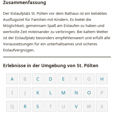
Zusammenfassung
Der Eislaufplatz St. Pölten vor dem Rathaus ist ein beliebtes
Ausflugsziel für Familien mit Kindern. Es bietet die
Möglichkeit, gemeinsam Spaß am Eislaufen zu haben und
wertvolle Zeit miteinander zu verbringen. Bei kaltem Wetter
ist der Eislaufplatz besonders empfehlenswert und erfüllt alle
Voraussetzungen für ein unterhaltsames und sicheres
Eislaufvergnügen.
Erlebnisse in der Umgebung von
St. Pölten
A
B
C
D
E
F
G
H
I
J
K
L
M
N
O
P
Q
R
S
T
U
V
W
X