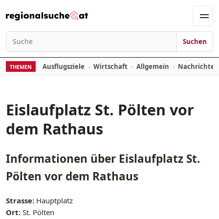
Zum Inhalt springen
Men
Suchen
Suchen nach:
Ausflugsziele
Wirtschaft
Allgemein
Nachrichte
THEMEN
Eislaufplatz St. Pölten vor
dem Rathaus
Informationen über
Eislaufplatz St.
Pölten vor dem Rathaus
Strasse:
Hauptplatz
Ort:
St. Pölten