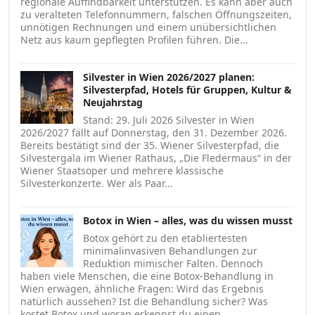
regionale Auffindbarkeit unterstützen. Es kann aber auch
zu veralteten Telefonnummern, falschen Öffnungszeiten,
unnötigen Rechnungen und einem unübersichtlichen
Netz aus kaum gepflegten Profilen führen. Die...
Silvester in Wien 2026/2027 planen:
Silvesterpfad, Hotels für Gruppen, Kultur &
Neujahrstag
Stand: 29. Juli 2026 Silvester in Wien
2026/2027 fällt auf Donnerstag, den 31. Dezember 2026.
Bereits bestätigt sind der 35. Wiener Silvesterpfad, die
Silvestergala im Wiener Rathaus, „Die Fledermaus“ in der
Wiener Staatsoper und mehrere klassische
Silvesterkonzerte. Wer als Paar...
Botox in Wien – alles, was du wissen musst
Botox gehört zu den etabliertesten
minimalinvasiven Behandlungen zur
Reduktion mimischer Falten. Dennoch
haben viele Menschen, die eine Botox-Behandlung in
Wien erwägen, ähnliche Fragen: Wird das Ergebnis
natürlich aussehen? Ist die Behandlung sicher? Was
kostet Botox und woran erkennst du einen...