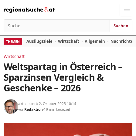
Zum Inhalt springen
Men
Suchen
Suchen nach:
Ausflugsziele
Wirtschaft
Allgemein
Nachrichte
THEMEN
Wirtschaft
Weltspartag in Österreich –
Sparzinsen Vergleich &
Geschenke – 2026
aktualisiert: 2. Oktober 2025 10:14
von
Redaktion
19 min Lesezeit