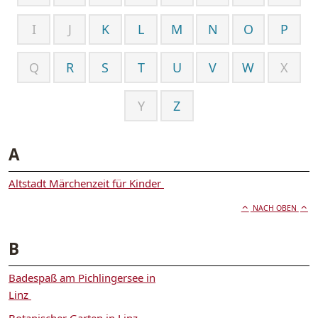
I
J
K
L
M
N
O
P
Q
R
S
T
U
V
W
X
Y
Z
A
Altstadt Märchenzeit für Kinder
NACH OBEN
B
Badespaß am Pichlingersee in
Linz