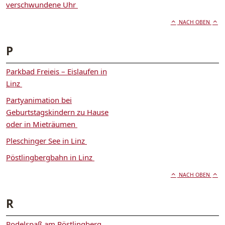
verschwundene Uhr
NACH OBEN
P
Parkbad Freieis – Eislaufen in
Linz
Partyanimation bei
Geburtstagskindern zu Hause
oder in Mieträumen
Pleschinger See in Linz
Pöstlingbergbahn in Linz
NACH OBEN
R
Rodelspaß am Pöstlingberg