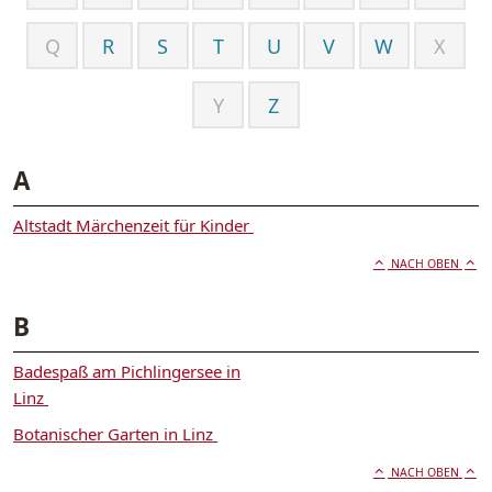
Q
R
S
T
U
V
W
X
Y
Z
A
Altstadt Märchenzeit für Kinder
NACH OBEN
B
Badespaß am Pichlingersee in
Linz
Botanischer Garten in Linz
NACH OBEN