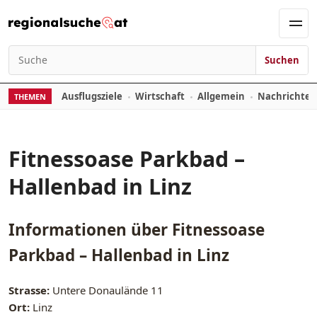
Zum Inhalt springen
Men
Suchen
Suchen nach:
Ausflugsziele
Wirtschaft
Allgemein
Nachrichte
THEMEN
Fitnessoase Parkbad –
Hallenbad in Linz
Informationen über
Fitnessoase
Parkbad – Hallenbad in Linz
Strasse:
Untere Donaulände 11
Ort:
Linz