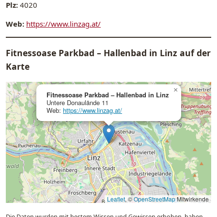
Plz:
4020
Web:
https://www.linzag.at/
Fitnessoase Parkbad – Hallenbad in Linz auf der
Karte
×
Fitnessoase Parkbad – Hallenbad in Linz
Untere Donaulände 11
Web:
https://www.linzag.at/
Leaflet
, ©
OpenStreetMap
Mitwirkende
Die Daten wurden mit bestem Wissen und Gewissen erhoben, haben