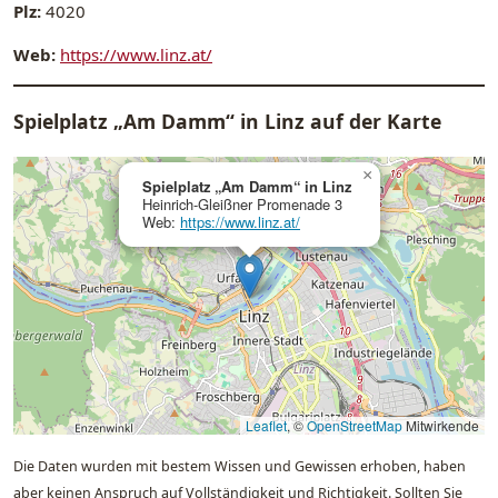
Plz:
4020
Web:
https://www.linz.at/
Spielplatz „Am Damm“ in Linz auf der Karte
×
Spielplatz „Am Damm“ in Linz
Heinrich-Gleißner Promenade 3
Web:
https://www.linz.at/
Leaflet
, ©
OpenStreetMap
Mitwirkende
Die Daten wurden mit bestem Wissen und Gewissen erhoben, haben
aber keinen Anspruch auf Vollständigkeit und Richtigkeit. Sollten Sie