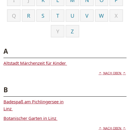
Q
R
S
T
U
V
W
X
Y
Z
A
Altstadt Märchenzeit für Kinder
NACH OBEN
B
Badespaß am Pichlingersee in
Linz
Botanischer Garten in Linz
NACH OBEN