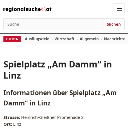
Zum Inhalt springen
Men
Suchen
Suchen nach:
Ausflugsziele
Wirtschaft
Allgemein
Nachrichte
THEMEN
Spielplatz „Am Damm“ in
Linz
Informationen über
Spielplatz „Am
Damm“ in Linz
Strasse:
Heinrich-Gleißner Promenade 3
Ort:
Linz