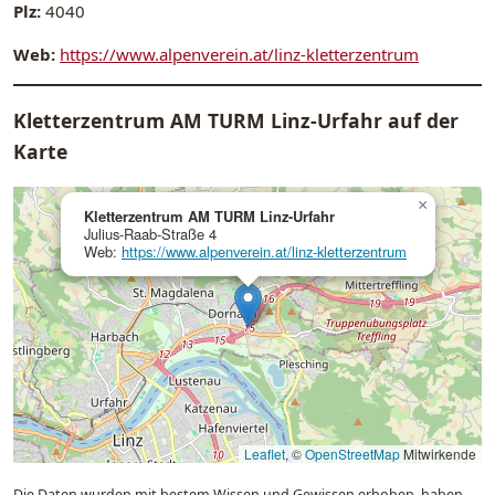
Plz:
4040
Web:
https://www.alpenverein.at/linz-kletterzentrum
Kletterzentrum AM TURM Linz-Urfahr auf der
Karte
×
Kletterzentrum AM TURM Linz-Urfahr
Julius-Raab-Straße 4
Web:
https://www.alpenverein.at/linz-kletterzentrum
Leaflet
, ©
OpenStreetMap
Mitwirkende
Die Daten wurden mit bestem Wissen und Gewissen erhoben, haben