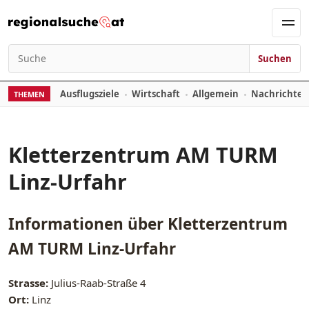
Zum Inhalt springen
Men
Suchen
Suchen nach:
Ausflugsziele
Wirtschaft
Allgemein
Nachrichte
THEMEN
Kletterzentrum AM TURM
Linz-Urfahr
Informationen über
Kletterzentrum
AM TURM Linz-Urfahr
Strasse:
Julius-Raab-Straße 4
Ort:
Linz