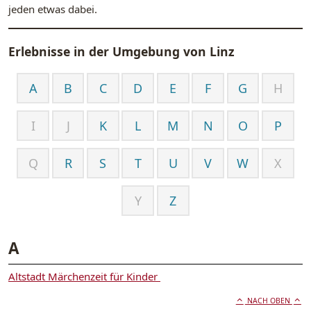
jeden etwas dabei.
Erlebnisse in der Umgebung von
Linz
A
B
C
D
E
F
G
H
I
J
K
L
M
N
O
P
Q
R
S
T
U
V
W
X
Y
Z
A
Altstadt Märchenzeit für Kinder
NACH OBEN