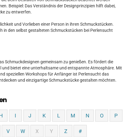
en. Beispiel: Das Verständnis der Designprinzipien hilft dabei,
ke zu entwerfen.
lichkeit und Vorlieben einer Person in ihren Schmuckstücken.
 sich in den selbst gestalteten Schmuckstücken bei Perlensucht
, das Schmuckdesignen gemeinsam zu genießen. Es fördert die
ühl und bietet eine unterhaltsame und entspannte Atmosphäre. Mit
nd speziellen Workshops für Anfänger ist Perlensucht das
te entdecken und einzigartige Schmuckstücke gestalten möchten.
en
H
I
J
K
L
M
N
O
P
V
W
X
Y
Z
#