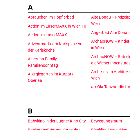
A
Abtauchen im Höpflerbad
Alte Donau – Freizeit
Wien
Action im LaserMAXX in Wien 10
Angelibad Alte Dona
Action im LaserMAXX
ArchäoNOW – Kinder
Adventmarkt am Karlsplatz vor
in Wien
der Karlskirche
ArchäoNOW – Rätselr
Albertina Family –
die Wiener Innenstad
Familiensonntag
Archikids im Archite
Allergiegarten im Kurpark
Wien
Oberlaa
arriOla Tanzstudio fü
B
Babykino in der Lugner Kino City
Bewegungsraum
Backstageführung durch das
Blacklite Arena Wien