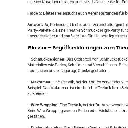
eigenen Kreationen tragen oder sie als Geschenke für Fr
Frage 5: Bietet Perlensucht auch Veranstaltungen für
Antwort:
Ja, Perlensucht bietet auch Veranstaltungen für
Party-Pakete, die eine kreative Schmuckdesign-Party für 
unvergesslicher und spaßiger Tag für alle Beteiligten sein.
Glossar – Begriffserklärungen zum Th
–
Schmuckdesignen:
Das Gestalten von Schmuckstücken
Materialien wie Perlen, Schnüren und Verschlüssen. Beis
Lauf lassen und einzigartige Stücke gestalten.
–
Makramee:
Eine Technik, bei der Knoten verwendet we
Beispiel: Das Makramee ist eine beliebte Technik beim
zu kreieren.
–
Wire Wrapping:
Eine Technik, bei der Draht verwendet 
Beim Wire Wrapping werden Perlen oder Edelsteine in Dra
gestalten.
–
Designprinzipien:
Grundlegende Regeln und Prinzipien