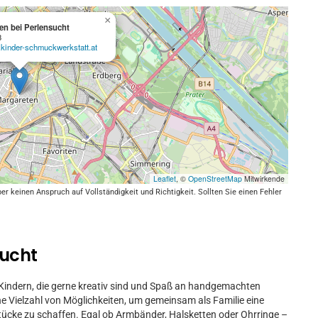
×
n bei Perlensucht
3
.kinder-schmuckwerkstatt.at
Leaflet
, ©
OpenStreetMap
Mitwirkende
keinen Anspruch auf Vollständigkeit und Richtigkeit. Sollten Sie einen Fehler
sucht
it Kindern, die gerne kreativ sind und Spaß an handgemachten
 Vielzahl von Möglichkeiten, um gemeinsam als Familie eine
stücke zu schaffen. Egal ob Armbänder, Halsketten oder Ohrringe –