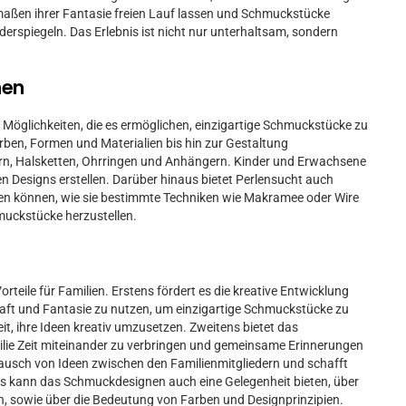
aßen ihrer Fantasie freien Lauf lassen und Schmuckstücke
widerspiegeln. Das Erlebnis ist nicht nur unterhaltsam, sondern
nen
Möglichkeiten, die es ermöglichen, einzigartige Schmuckstücke zu
rben, Formen und Materialien bis hin zur Gestaltung
n, Halsketten, Ohrringen und Anhängern. Kinder und Erwachsene
nen Designs erstellen. Darüber hinaus bietet Perlensucht auch
nen können, wie sie bestimmte Techniken wie Makramee oder Wire
uckstücke herzustellen.
teile für Familien. Erstens fördert es die kreative Entwicklung
kraft und Fantasie zu nutzen, um einzigartige Schmuckstücke zu
eit, ihre Ideen kreativ umzusetzen. Zweitens bietet das
lie Zeit miteinander zu verbringen und gemeinsame Erinnerungen
ausch von Ideen zwischen den Familienmitgliedern und schafft
s kann das Schmuckdesignen auch eine Gelegenheit bieten, über
en, sowie über die Bedeutung von Farben und Designprinzipien.