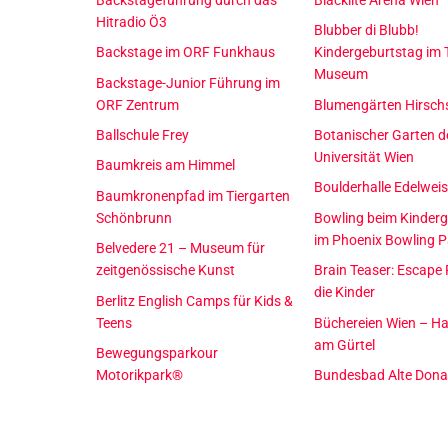
Hitradio Ö3
Blubber di Blubb!
Backstage im ORF Funkhaus
Kindergeburtstag im 
Museum
Backstage-Junior Führung im
ORF Zentrum
Blumengärten Hirsch
Ballschule Frey
Botanischer Garten d
Universität Wien
Baumkreis am Himmel
Boulderhalle Edelwei
Baumkronenpfad im Tiergarten
Schönbrunn
Bowling beim Kinder
im Phoenix Bowling P
Belvedere 21 – Museum für
zeitgenössische Kunst
Brain Teaser: Escape
die Kinder
Berlitz English Camps für Kids &
Teens
Büchereien Wien – H
am Gürtel
Bewegungsparkour
Motorikpark®
Bundesbad Alte Don