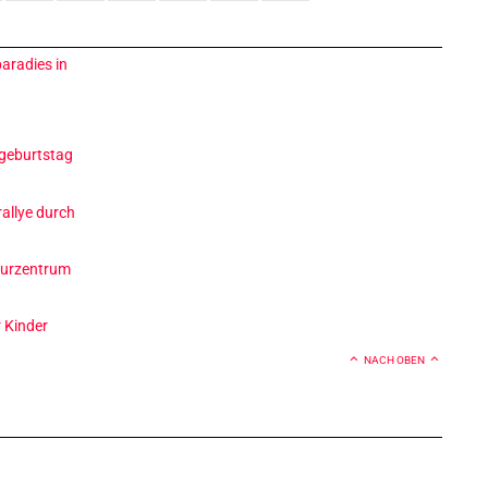
paradies in
u
geburtstag
allye durch
t
kturzentrum
r Kinder
NACH OBEN