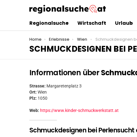
Regionalsuche
Wirtschaft
Urlaub
You are here:
Home
Erlebnisse
Wien
Schmuckdesignen be
SCHMUCKDESIGNEN BEI P
Informationen über
Schmuckd
Strasse:
Margaretenplatz 3
Ort:
Wien
Plz:
1050
Web:
https://www.kinder-schmuckwerkstatt.at
Schmuckdesignen bei Perlensucht a