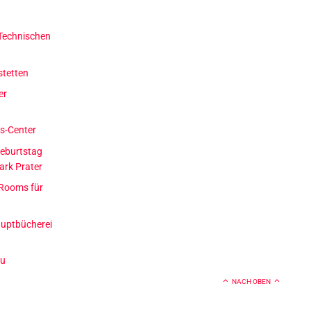
Technischen
stetten
er
ss-Center
geburtstag
ark Prater
 Rooms für
auptbücherei
au
NACH OBEN