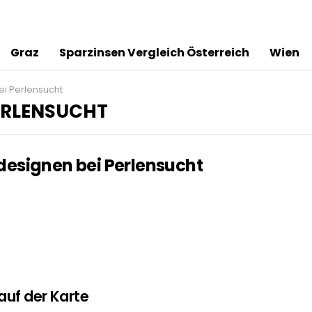
Graz
Sparzinsen Vergleich Österreich
Wien
i Perlensucht
ERLENSUCHT
esignen bei Perlensucht
uf der Karte