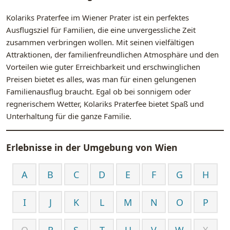
Kolariks Praterfee im Wiener Prater ist ein perfektes
Ausflugsziel für Familien, die eine unvergessliche Zeit
zusammen verbringen wollen. Mit seinen vielfältigen
Attraktionen, der familienfreundlichen Atmosphäre und den
Vorteilen wie guter Erreichbarkeit und erschwinglichen
Preisen bietet es alles, was man für einen gelungenen
Familienausflug braucht. Egal ob bei sonnigem oder
regnerischem Wetter, Kolariks Praterfee bietet Spaß und
Unterhaltung für die ganze Familie.
Erlebnisse in der Umgebung von
Wien
A
B
C
D
E
F
G
H
I
J
K
L
M
N
O
P
Q
R
S
T
U
V
W
X