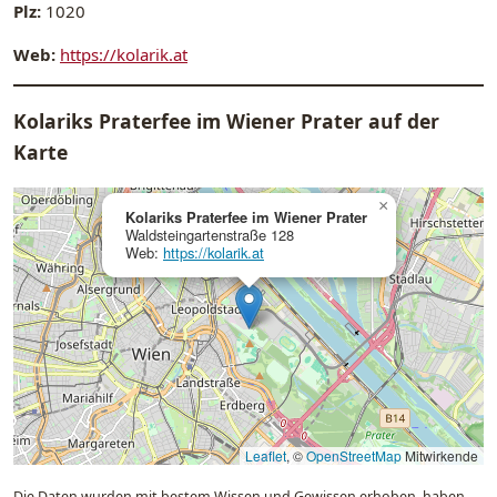
Plz:
1020
Web:
https://kolarik.at
Kolariks Praterfee im Wiener Prater auf der
Karte
×
Kolariks Praterfee im Wiener Prater
Waldsteingartenstraße 128
Web:
https://kolarik.at
Leaflet
, ©
OpenStreetMap
Mitwirkende
Die Daten wurden mit bestem Wissen und Gewissen erhoben, haben