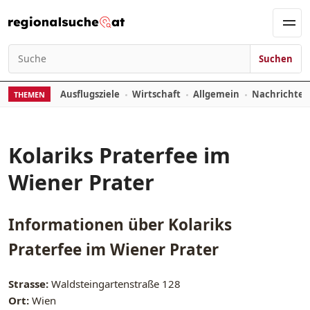
Zum Inhalt springen
Men
Suchen
Suchen nach:
Ausflugsziele
Wirtschaft
Allgemein
Nachrichte
THEMEN
Kolariks Praterfee im
Wiener Prater
Informationen über
Kolariks
Praterfee im Wiener Prater
Strasse:
Waldsteingartenstraße 128
Ort:
Wien