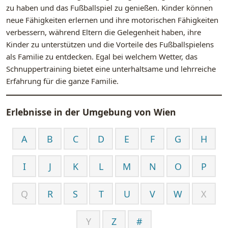
zu haben und das Fußballspiel zu genießen. Kinder können
neue Fähigkeiten erlernen und ihre motorischen Fähigkeiten
verbessern, während Eltern die Gelegenheit haben, ihre
Kinder zu unterstützen und die Vorteile des Fußballspielens
als Familie zu entdecken. Egal bei welchem Wetter, das
Schnuppertraining bietet eine unterhaltsame und lehrreiche
Erfahrung für die ganze Familie.
Erlebnisse in der Umgebung von
Wien
A
B
C
D
E
F
G
H
I
J
K
L
M
N
O
P
Q
R
S
T
U
V
W
X
Y
Z
#