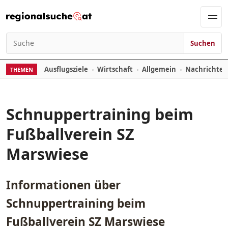
Zum Inhalt springen
Men
Suchen
Suchen nach:
Ausflugsziele
Wirtschaft
Allgemein
Nachrichte
THEMEN
Schnuppertraining beim
Fußballverein SZ
Marswiese
Informationen über
Schnuppertraining beim
Fußballverein SZ Marswiese