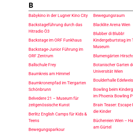
B
Babykino in der Lugner Kino City
Bewegungsraum
Backstageführung durch das
Blacklite Arena Wien
Hitradio Ö3
Blubber di Blubb!
Backstage im ORF Funkhaus
Kindergeburtstag im 
Museum
Backstage-Junior Führung im
ORF Zentrum
Blumengärten Hirsch
Ballschule Frey
Botanischer Garten d
Universität Wien
Baumkreis am Himmel
Boulderhalle Edelwei
Baumkronenpfad im Tiergarten
Schönbrunn
Bowling beim Kinder
im Phoenix Bowling P
Belvedere 21 – Museum für
zeitgenössische Kunst
Brain Teaser: Escape
die Kinder
Berlitz English Camps für Kids &
Teens
Büchereien Wien – H
am Gürtel
Bewegungsparkour