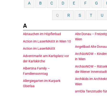
A
B
C
D
E
F
G
Q
R
S
T
U
A
Abtauchen im Höpflerbad
Alte Donau – Freizeit
Wien
Action im LaserMAXX in Wien 10
Angelibad Alte Dona
Action im LaserMAXX
ArchäoNOW – Kinder
Adventmarkt am Karlsplatz vor
in Wien
der Karlskirche
ArchäoNOW – Rätselr
Albertina Family –
die Wiener Innenstad
Familiensonntag
Archikids im Archite
Allergiegarten im Kurpark
Wien
Oberlaa
arriOla Tanzstudio fü