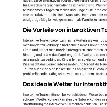
haben. Diese interaktiven Touren bieten eine Kombination
für Erwachsene gleichermaßen faszinierend sind. Während
teilzunehmen, Fragen zu stellen und Dinge auszuprobiere
eine interaktive Tour in einem Museum, einem Zoo oder eine
einzigartige Möglichkeit, gemeinsam als Familie zu lerne
Die Vorteile von interaktiven T
Interaktive Touren bieten zahlreiche Vorteile als Ausflugsz
miteinander zu verbringen und gemeinsame Erinnerungen 
Eltern und Kinder miteinander interagieren, zusammen l
Bindung und stärkt das Familiengefühl. Zweitens bieten i
miteinander zu verbinden. Kinder lernen spielerisch und 
Dies macht das Lernen interessanter und fördert die Neugi
Touren auch eine Möglichkeit, neue Fähigkeiten zu entwi
problemlösenden Fähigkeiten verbessern, indem sie sich a
Das ideale Wetter für interakt
Interaktive Touren können bei verschiedenen Wetterbeding
schönem Wetter können Familien die Natur erkunden, in ei
Stadtführung mit interaktiven Elementen genießen. Die 