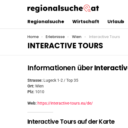
Regionalsuche
Wirtschaft
Urlaub
You are here:
Home
Erlebnisse
Wien
Interactive Tours
INTERACTIVE TOURS
Informationen über
Interacti
Strasse:
Lugeck 1-2 / Top 35
Ort:
Wien
Plz:
1010
Web:
https://interactive-tours.eu/de/
Interactive Tours auf der Karte