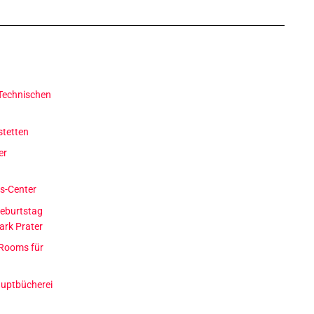
Technischen
stetten
er
ss-Center
geburtstag
ark Prater
 Rooms für
auptbücherei