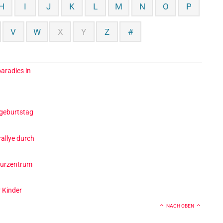
H
I
J
K
L
M
N
O
P
V
W
X
Y
Z
#
paradies in
u
geburtstag
allye durch
t
kturzentrum
r Kinder
NACH OBEN