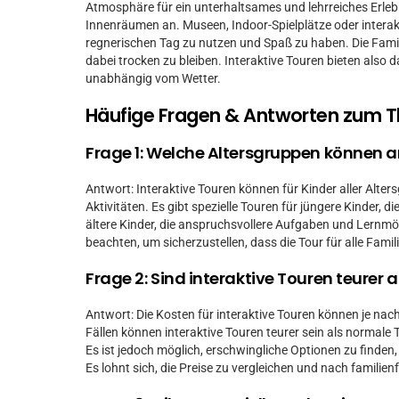
Atmosphäre für ein unterhaltsames und lehrreiches Erlebn
Innenräumen an. Museen, Indoor-Spielplätze oder interak
regnerischen Tag zu nutzen und Spaß zu haben. Die Fa
dabei trocken zu bleiben. Interaktive Touren bieten also d
unabhängig vom Wetter.
Häufige Fragen & Antworten zum 
Frage 1: Welche Altersgruppen können a
Antwort: Interaktive Touren können für Kinder aller Alte
Aktivitäten. Es gibt spezielle Touren für jüngere Kinder, 
ältere Kinder, die anspruchsvollere Aufgaben und Lernmög
beachten, um sicherzustellen, dass die Tour für alle Famili
Frage 2: Sind interaktive Touren teurer
Antwort: Die Kosten für interaktive Touren können je nach
Fällen können interaktive Touren teurer sein als normale 
Es ist jedoch möglich, erschwingliche Optionen zu find
Es lohnt sich, die Preise zu vergleichen und nach familie