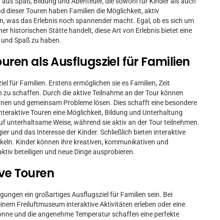
 aus Spaß, Bildung und Abenteuer, die sowohl für Kinder als auch
 dieser Touren haben Familien die Möglichkeit, aktiv
n, was das Erlebnis noch spannender macht. Egal, ob es sich um
r historischen Stätte handelt, diese Art von Erlebnis bietet eine
n und Spaß zu haben.
ouren als Ausflugsziel für Familien
iel für Familien. Erstens ermöglichen sie es Familien, Zeit
zu schaffen. Durch die aktive Teilnahme an der Tour können
ernen und gemeinsam Probleme lösen. Dies schafft eine besondere
nteraktive Touren eine Möglichkeit, Bildung und Unterhaltung
auf unterhaltsame Weise, während sie aktiv an der Tour teilnehmen.
er und das Interesse der Kinder. Schließlich bieten interaktive
ckeln. Kinder können ihre kreativen, kommunikativen und
ktiv beteiligen und neue Dinge ausprobieren.
ive Touren
ungen ein großartiges Ausflugsziel für Familien sein. Bei
nem Freiluftmuseum interaktive Aktivitäten erleben oder eine
Sonne und die angenehme Temperatur schaffen eine perfekte