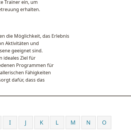
te Trainer ein, um
etreuung erhalten.
n die Möglichkeit, das Erlebnis
on Aktivitäten und
sene geeignet sind.
ideales Ziel für
chiedenen Programmen für
allerischen Fähigkeiten
orgt dafür, dass das
I
J
K
L
M
N
O