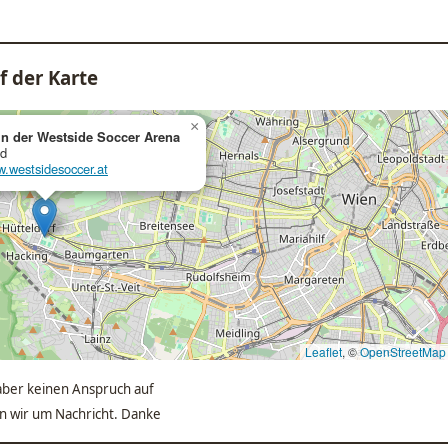
f der Karte
×
n der Westside Soccer Arena
1d
w.westsidesoccer.at
Leaflet
, ©
OpenStreetMap
ber keinen Anspruch auf
ten wir um Nachricht. Danke