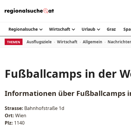
Zum Inhalt springen
Regionalsuche
Wirtschaft
Urlaub
Graz
Spa
Ausflugsziele
Wirtschaft
Allgemein
Nachrichte
THEMEN
Fußballcamps in der W
Informationen über
Fußballcamps i
Strasse:
Bahnhofstraße 1d
Ort:
Wien
Plz:
1140