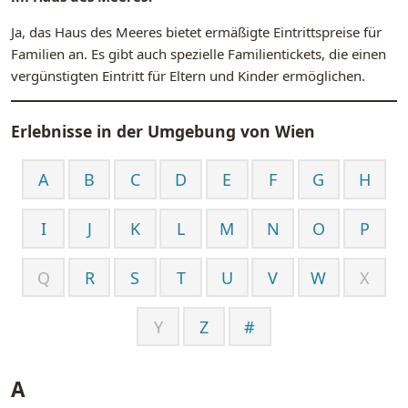
Ja, das Haus des Meeres bietet ermäßigte Eintrittspreise für
Familien an. Es gibt auch spezielle Familientickets, die einen
vergünstigten Eintritt für Eltern und Kinder ermöglichen.
Erlebnisse in der Umgebung von
Wien
A
B
C
D
E
F
G
H
I
J
K
L
M
N
O
P
Q
R
S
T
U
V
W
X
Y
Z
#
A