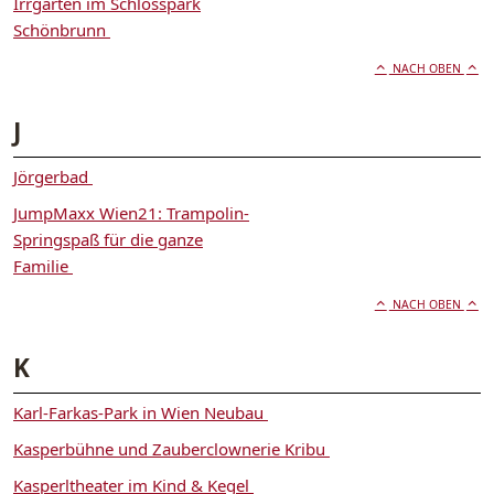
Irrgarten im Schlosspark
Schönbrunn
NACH OBEN
J
Jörgerbad
JumpMaxx Wien21: Trampolin-
Springspaß für die ganze
Familie
NACH OBEN
K
Karl-Farkas-Park in Wien Neubau
Kasperbühne und Zauberclownerie Kribu
Kasperltheater im Kind & Kegel