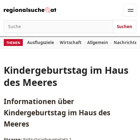
Zum Inhalt springen
Men
Suchen
Suchen nach:
Ausflugsziele
Wirtschaft
Allgemein
Nachrichte
THEMEN
Kindergeburtstag im Haus
des Meeres
Informationen über
Kindergeburtstag im Haus des
Meeres
Strasse:
Fritz-Grünbaumplatz 1