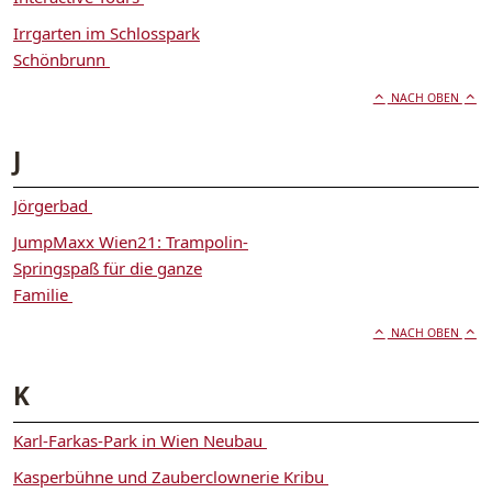
Irrgarten im Schlosspark
Schönbrunn
NACH OBEN
J
Jörgerbad
JumpMaxx Wien21: Trampolin-
Springspaß für die ganze
Familie
NACH OBEN
K
Karl-Farkas-Park in Wien Neubau
Kasperbühne und Zauberclownerie Kribu