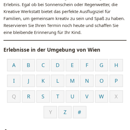
Erlebnis. Egal ob bei Sonnenschein oder Regenwetter, die
Kreative Werkstatt bietet das perfekte Ausflugsziel für
Familien, um gemeinsam kreativ zu sein und Spaß zu haben.
Reservieren Sie Ihren Termin noch heute und schaffen Sie
eine bleibende Erinnerung für Ihr Kind.
Erlebnisse in der Umgebung von
Wien
A
B
C
D
E
F
G
H
I
J
K
L
M
N
O
P
Q
R
S
T
U
V
W
X
Y
Z
#