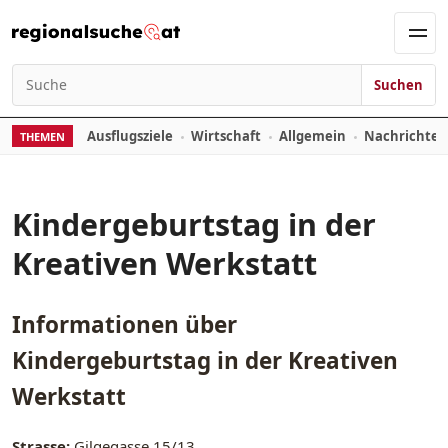
Zum Inhalt springen
Men
Suchen
Suchen nach:
Ausflugsziele
Wirtschaft
Allgemein
Nachrichte
THEMEN
Kindergeburtstag in der
Kreativen Werkstatt
Informationen über
Kindergeburtstag in der Kreativen
Werkstatt
Strasse:
Gilgegasse 15/13