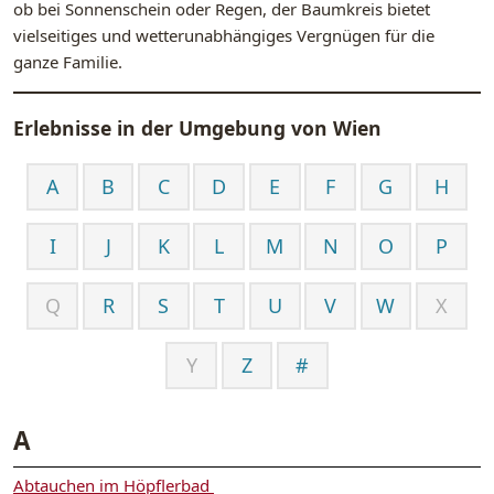
ob bei Sonnenschein oder Regen, der Baumkreis bietet
vielseitiges und wetterunabhängiges Vergnügen für die
ganze Familie.
Erlebnisse in der Umgebung von
Wien
A
B
C
D
E
F
G
H
I
J
K
L
M
N
O
P
Q
R
S
T
U
V
W
X
Y
Z
#
A
Abtauchen im Höpflerbad