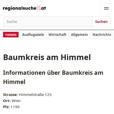
Zum Inhalt springen
Men
Suchen
Suchen nach:
Ausflugsziele
Wirtschaft
Allgemein
Nachrichte
THEMEN
Baumkreis am Himmel
Informationen über
Baumkreis am
Himmel
Strasse:
Himmelstraße 125
Ort:
Wien
Plz:
1190