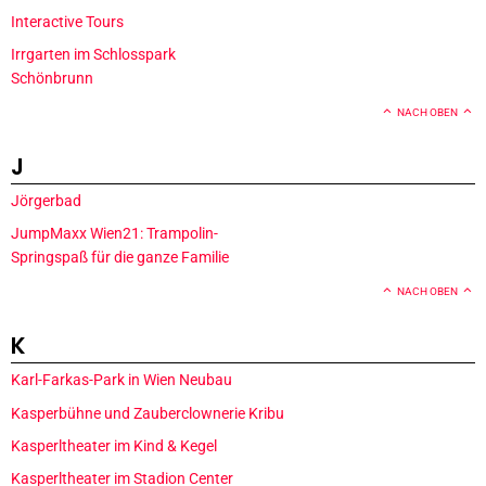
Interactive Tours
Irrgarten im Schlosspark
Schönbrunn
NACH OBEN
J
Jörgerbad
JumpMaxx Wien21: Trampolin-
Springspaß für die ganze Familie
NACH OBEN
K
Karl-Farkas-Park in Wien Neubau
Kasperbühne und Zauberclownerie Kribu
Kasperltheater im Kind & Kegel
Kasperltheater im Stadion Center