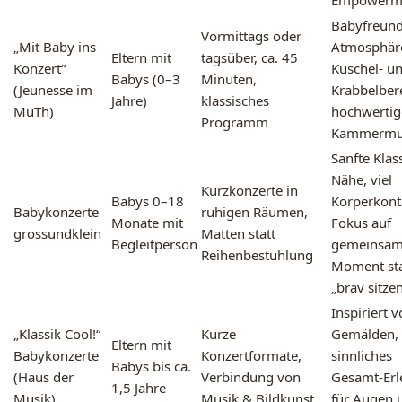
Empowerm
Babyfreund
Vormittags oder
„Mit Baby ins
Atmosphär
Eltern mit
tagsüber, ca. 45
Konzert“
Kuschel- u
Babys (0–3
Minuten,
(Jeunesse im
Krabbelber
Jahre)
klassisches
MuTh)
hochwertig
Programm
Kammermu
Sanfte Klass
Nähe, viel
Kurzkonzerte in
Babys 0–18
Körperkont
Babykonzerte
ruhigen Räumen,
Monate mit
Fokus auf
grossundklein
Matten statt
Begleitperson
gemeinsa
Reihenbestuhlung
Moment sta
„brav sitze
Inspiriert 
„Klassik Cool!“
Kurze
Gemälden,
Eltern mit
Babykonzerte
Konzertformate,
sinnliches
Babys bis ca.
(Haus der
Verbindung von
Gesamt-Erl
1,5 Jahre
Musik)
Musik & Bildkunst
für Augen 