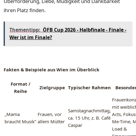
Überforderung, Liebe, Müdigkeit und Dankbarkeit
ihren Platz finden.
Thementipp:
ÖFB Cup 2026 - Halbfinale - Finale -
Wer ist im Finale?
Fakten & Beispiele aus Wien im Überblick
Format /
Zielgruppe
Typischer Rahmen
Besonder
Reihe
Frauenkonz
mit weibli
Samstagnachmittag,
„Mama
Frauen, vor
Acts, Fokus
ca. 15 Uhr, z. B. Café
braucht Musik“
allem Mütter
Me-Time, M
Caspar
Load &