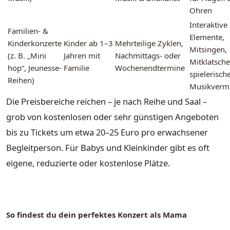
Ohren
Interaktive
Familien- &
Elemente,
Kinderkonzerte
Kinder ab 1–3
Mehrteilige Zyklen,
Mitsingen,
(z. B. „Mini
Jahren mit
Nachmittags- oder
Mitklatsche
hop“, Jeunesse-
Familie
Wochenendtermine
spielerisch
Reihen)
Musikvermi
Die Preisbereiche reichen – je nach Reihe und Saal –
grob von kostenlosen oder sehr günstigen Angeboten
bis zu Tickets um etwa 20–25 Euro pro erwachsener
Begleitperson. Für Babys und Kleinkinder gibt es oft
eigene, reduzierte oder kostenlose Plätze.
So findest du dein perfektes Konzert als Mama