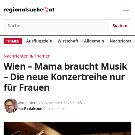
Zum Inhalt springen
Men
Suchen
Suchen nach:
Ausflugsziele
Wirtschaft
Allgemein
Nachrichte
THEMEN
Nachrichten & Themen
Wien – Mama braucht Musik
– Die neue Konzertreihe nur
für Frauen
aktualisiert: 23. November 2025 11:25
von
Redaktion
9 min Lesezeit