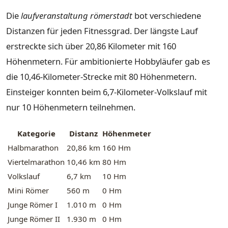
Die
laufveranstaltung römerstadt
bot verschiedene
Distanzen für jeden Fitnessgrad. Der längste Lauf
erstreckte sich über 20,86 Kilometer mit 160
Höhenmetern. Für ambitionierte Hobbyläufer gab es
die 10,46-Kilometer-Strecke mit 80 Höhenmetern.
Einsteiger konnten beim 6,7-Kilometer-Volkslauf mit
nur 10 Höhenmetern teilnehmen.
Kategorie
Distanz
Höhenmeter
Halbmarathon
20,86 km
160 Hm
Viertelmarathon
10,46 km
80 Hm
Volkslauf
6,7 km
10 Hm
Mini Römer
560 m
0 Hm
Junge Römer I
1.010 m
0 Hm
Junge Römer II
1.930 m
0 Hm