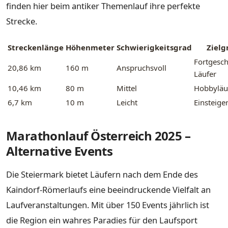
finden hier beim antiker Themenlauf ihre perfekte
Strecke.
Streckenlänge
Höhenmeter
Schwierigkeitsgrad
Zielg
Fortgesch
20,86 km
160 m
Anspruchsvoll
Läufer
10,46 km
80 m
Mittel
Hobbyläu
6,7 km
10 m
Leicht
Einsteige
Marathonlauf Österreich 2025 –
Alternative Events
Die Steiermark bietet Läufern nach dem Ende des
Kaindorf-Römerlaufs eine beeindruckende Vielfalt an
Laufveranstaltungen. Mit über 150 Events jährlich ist
die Region ein wahres Paradies für den Laufsport