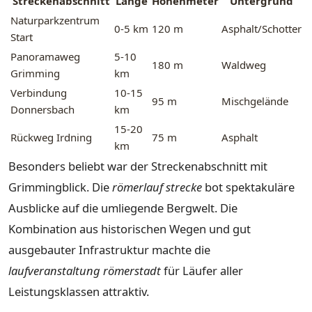
Streckenabschnitt
Länge
Höhenmeter
Untergrund
Naturparkzentrum
0-5 km
120 m
Asphalt/Schotter
Start
Panoramaweg
5-10
180 m
Waldweg
Grimming
km
Verbindung
10-15
95 m
Mischgelände
Donnersbach
km
15-20
Rückweg Irdning
75 m
Asphalt
km
Besonders beliebt war der Streckenabschnitt mit
Grimmingblick. Die
römerlauf strecke
bot spektakuläre
Ausblicke auf die umliegende Bergwelt. Die
Kombination aus historischen Wegen und gut
ausgebauter Infrastruktur machte die
laufveranstaltung römerstadt
für Läufer aller
Leistungsklassen attraktiv.