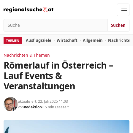
Zum Inhalt springen
Men
Suchen
Suchen nach:
Ausflugsziele
Wirtschaft
Allgemein
Nachrichte
THEMEN
Nachrichten & Themen
Römerlauf in Österreich –
Lauf Events &
Veranstaltungen
aktualisiert: 22. Juli 2025 11:03
von
Redaktion
15 min Lesezeit