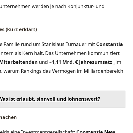
unternehmen werden je nach Konjunktur- und
s (kurz erklärt)
ie Familie rund um Stanislaus Turnauer mit
Constantia
konzern als Kern hält. Das Unternehmen kommuniziert
 Mitarbeitenden
und
~1,11 Mrd. € Jahresumsatz
„im
en, warum Rankings das Vermögen im Milliardenbereich
Was ist erlaubt, sinnvoll und lohnenswert?
 machen
elds eine Investmentgesellschaft:
Constantia New