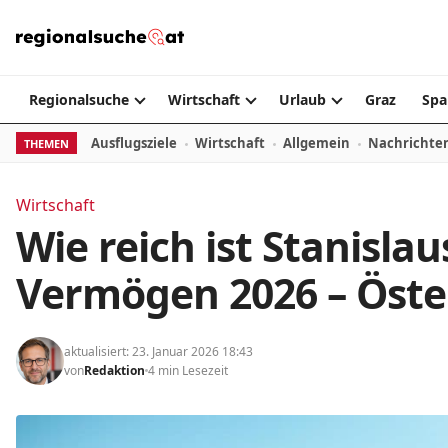
Zum Inhalt springen
Regionalsuche
Wirtschaft
Urlaub
Graz
Spa
Ausflugsziele
Wirtschaft
Allgemein
Nachrichte
THEMEN
Wirtschaft
Wie reich ist Stanisla
Vermögen 2026 – Öste
aktualisiert: 23. Januar 2026 18:43
von
Redaktion
4 min Lesezeit