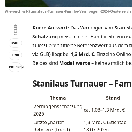
Wie-reich-ist-Stanislaus-Turnauer-Familie-Vermoegen-2024-Oesterreich
TEILEN
Kurze Antwort:
Das Vermögen von
Stanisl
Schätzung
meist in einer Bandbreite von
ru
MAIL
zuletzt breit zitierte Referenzwert aus dem
t
via GLB) liegt bei
1,3 Mrd. €
. Einzelne Online
LINK
Beides sind
Modellwerte
– keine amtlich be
DRUCKEN
Stanilaus Turnauer – Fam
Thema
Stand
Vermögensschätzung
ca. 1,08–1,3 Mrd. €
2026
Letzte „harte“
1,3 Mrd. € (Stichtag
Referenz (trend)
18.07.2025)