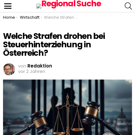
S
Menu
You are here:
Home
Wirtschaft
Welche Strafen drohen bei Steuerhinterziehung in Österreich?
Welche Strafen drohen bei
Steuerhinterziehung in
Österreich?
von
Redaktion
vor 2 Jahren