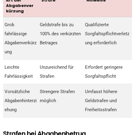
Art der
Strafe
Hinweise
Abgabenver
kürzung
Grob
Geldstrafe bis zu
Qualifizierte
fahrlässige
100% des verkürzten
Sorgfaltspflichtverletz
Abgabenverkürz
Betrages
ung erforderlich
ung
Leichte
Unzureichend für
Erfordert geringere
Fahrlässigkeit
Strafen
Sorgfaltspflicht
Vorsätzliche
Strengere Strafen
Umfasst höhere
Abgabenhinterzi
möglich
Geldstrafen und
ehung
Freiheitsstrafen
Strafen bei Abgabenbetrug