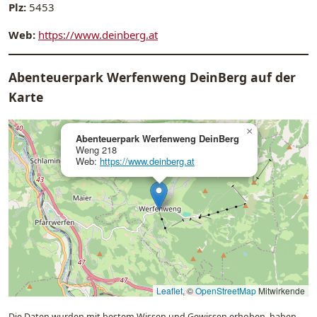
Plz:
5453
Web:
https://www.deinberg.at
Abenteuerpark Werfenweng DeinBerg auf der
Karte
×
Abenteuerpark Werfenweng DeinBerg
Weng 218
Web:
https://www.deinberg.at
Leaflet
, ©
OpenStreetMap
Mitwirkende
Die Daten wurden mit bestem Wissen und Gewissen erhoben, haben