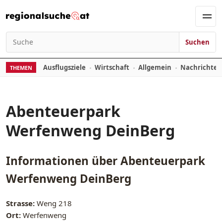
Zum Inhalt springen
Men
Suchen
Suchen nach:
Ausflugsziele
Wirtschaft
Allgemein
Nachrichte
THEMEN
Abenteuerpark
Werfenweng DeinBerg
Informationen über
Abenteuerpark
Werfenweng DeinBerg
Strasse:
Weng 218
Ort:
Werfenweng