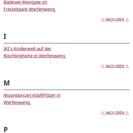
Badesee Wengsee im
Freizeitpark Werfenweng
NACH OBEN
I
IKI´s Kinderwelt auf der
Bischlinghöhe in Werfenweng
NACH OBEN
M
Mountaincart KöpflFlitzer in
Werfenweng
NACH OBEN
P