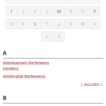
I
J
K
L
M
N
O
P
Q
R
S
T
U
V
W
X
Y
Z
A
Abenteuerpark Werfenweng
DeinBerg
Almlehrpfad Werfenweng
NACH OBEN
B