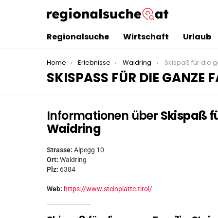
Regionalsuche
Wirtschaft
Urlaub
You are here:
Home
Erlebnisse
Waidring
Skispaß für die ganze Fa
SKISPASS FÜR DIE GANZE F
Informationen über
Skispaß fü
Waidring
Strasse:
Alpegg 10
Ort:
Waidring
Plz:
6384
Web:
https://www.steinplatte.tirol/