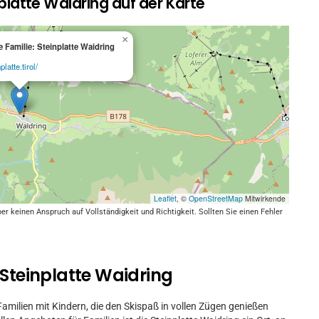
nplatte Waidring auf der Karte
×
e Familie: Steinplatte Waidring
latte.tirol/
Leaflet
, ©
OpenStreetMap
Mitwirkende
keinen Anspruch auf Vollständigkeit und Richtigkeit. Sollten Sie einen Fehler
 Steinplatte Waidring
 Familien mit Kindern, die den Skispaß in vollen Zügen genießen