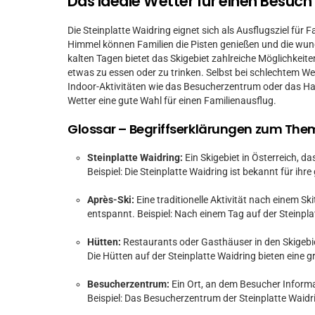
Das ideale Wetter für einen Besuch
Die Steinplatte Waidring eignet sich als Ausflugsziel fü
Himmel können Familien die Pisten genießen und die wun
kalten Tagen bietet das Skigebiet zahlreiche Möglichkei
etwas zu essen oder zu trinken. Selbst bei schlechtem Wett
Indoor-Aktivitäten wie das Besucherzentrum oder das Hal
Wetter eine gute Wahl für einen Familienausflug.
Glossar – Begriffserklärungen zum Th
Steinplatte Waidring:
Ein Skigebiet in Österreich, d
Beispiel: Die Steinplatte Waidring ist bekannt für ihr
Après-Ski:
Eine traditionelle Aktivität nach einem Ski
entspannt. Beispiel: Nach einem Tag auf der Steinp
Hütten:
Restaurants oder Gasthäuser in den Skigebie
Die Hütten auf der Steinplatte Waidring bieten eine 
Besucherzentrum:
Ein Ort, an dem Besucher Inform
Beispiel: Das Besucherzentrum der Steinplatte Waidr