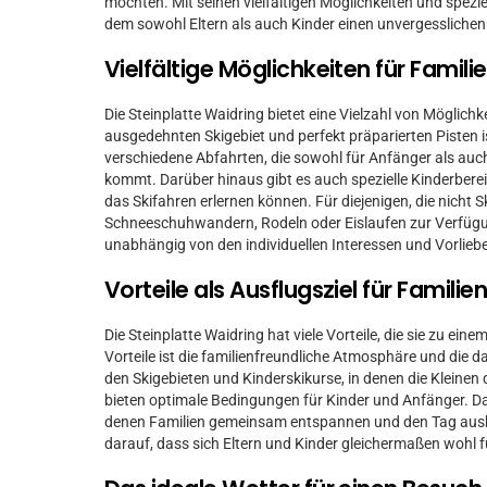
möchten. Mit seinen vielfältigen Möglichkeiten und speziel
dem sowohl Eltern als auch Kinder einen unvergesslichen
Vielfältige Möglichkeiten für Famili
Die Steinplatte Waidring bietet eine Vielzahl von Möglichk
ausgedehnten Skigebiet und perfekt präparierten Pisten ist
verschiedene Abfahrten, die sowohl für Anfänger als auch
kommt. Darüber hinaus gibt es auch spezielle Kinderbereic
das Skifahren erlernen können. Für diejenigen, die nicht
Schneeschuhwandern, Rodeln oder Eislaufen zur Verfügung
unabhängig von den individuellen Interessen und Vorlieb
Vorteile als Ausflugsziel für Familie
Die Steinplatte Waidring hat viele Vorteile, die sie zu ein
Vorteile ist die familienfreundliche Atmosphäre und die da
den Skigebieten und Kinderskikurse, in denen die Kleinen 
bieten optimale Bedingungen für Kinder und Anfänger. Da
denen Familien gemeinsam entspannen und den Tag auskli
darauf, dass sich Eltern und Kinder gleichermaßen wohl f