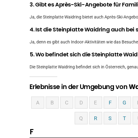
3. Gibt es Après-Ski-Angebote für Famil
Ja, die Steinplatte Waidring bietet auch Après-Ski-Ange
4. Ist die Steinplatte Waidring auch be
Ja, denn es gibt auch Indoor-Aktivitäten wie das Besuch
5. Wo befindet sich die Steinplatte Waid
Die Steinplatte Waidring befindet sich in Österreich, genau
Erlebnisse in der Umgebung von
Wa
A
B
C
D
E
F
G
Q
R
S
T
F