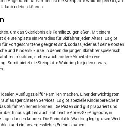
len Angeboten für Familien ist die Steinplatte Waidring ein Ort, an
 Urlaub erleben können.
en
eiten, um das Skierlebnis als Familie zu genießen. Mit einem
 die Steinplatte ein Paradies für Skifahrer jeden Alters. Es gibt
 für Fortgeschrittene geeignet sind, sodass jeder auf seine Kosten
he und Kinderskikurse, in denen die jungen Skifahrer spielerisch
 Skifahren möchten, stehen auch andere Aktivitäten wie
. Somit bietet die Steinplatte Waidring für jeden etwas,
en.
n
em idealen Ausflugsziel für Familien machen. Einer der wichtigsten
rauf ausgerichteten Services. Es gibt spezielle Kinderbereiche in
das Skifahren lernen können. Die Pisten sind gut präpariert und
rüber hinaus gibt es auch zahlreiche Après-Ski-Angebote, in
ngen lassen können. Die Steinplatte Waidring legt großen Wert
ühlen und ein unvergessliches Erlebnis haben.