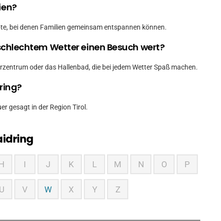
ien?
bote, bei denen Familien gemeinsam entspannen können.
i schlechtem Wetter einen Besuch wert?
erzentrum oder das Hallenbad, die bei jedem Wetter Spaß machen.
ring?
er gesagt in der Region Tirol.
idring
H
I
J
K
L
M
N
O
P
U
V
W
X
Y
Z