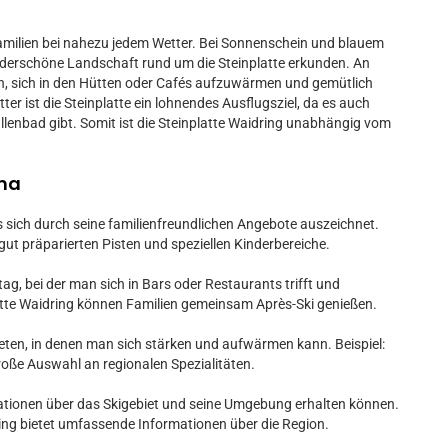
r Familien bei nahezu jedem Wetter. Bei Sonnenschein und blauem
derschöne Landschaft rund um die Steinplatte erkunden. An
ten, sich in den Hütten oder Cafés aufzuwärmen und gemütlich
er ist die Steinplatte ein lohnendes Ausflugsziel, da es auch
lenbad gibt. Somit ist die Steinplatte Waidring unabhängig vom
ema
as sich durch seine familienfreundlichen Angebote auszeichnet.
e gut präparierten Pisten und speziellen Kinderbereiche.
tag, bei der man sich in Bars oder Restaurants trifft und
latte Waidring können Familien gemeinsam Après-Ski genießen.
ten, in denen man sich stärken und aufwärmen kann. Beispiel:
große Auswahl an regionalen Spezialitäten.
ationen über das Skigebiet und seine Umgebung erhalten können.
ing bietet umfassende Informationen über die Region.