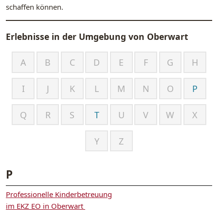
schaffen können.
Erlebnisse in der Umgebung von
Oberwart
A
B
C
D
E
F
G
H
I
J
K
L
M
N
O
P
Q
R
S
T
U
V
W
X
Y
Z
P
Professionelle Kinderbetreuung
im EKZ EO in Oberwart