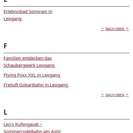
Erlebnisbad Sonnrain in
Leogang
NACH OBEN
F
Familien entdecken das
Schaubergwerk Leogang
Flying Foxx XXL in Leogang
Freiluft Gokartbahn in Leogang
NACH OBEN
L
Leo’s Kufengaudi –
Sommerrodelbahn am Asitz