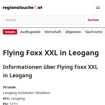
Zum Inhalt springen
Men
Suchen
Suchen nach:
Ausflugsziele
Wirtschaft
Allgemein
Nachrichte
THEMEN
Flying Foxx XXL in Leogang
Informationen über
Flying Foxx XXL
in Leogang
Strasse:
Leogang Asitzbahn Talstation
Ort:
Leogang
Plz:
5771