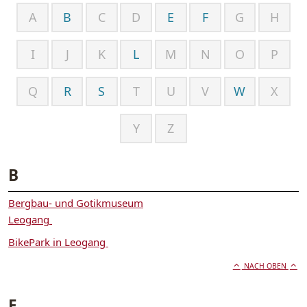
A
B
C
D
E
F
G
H
I
J
K
L
M
N
O
P
Q
R
S
T
U
V
W
X
Y
Z
B
Bergbau- und Gotikmuseum
Leogang
BikePark in Leogang
NACH OBEN
E