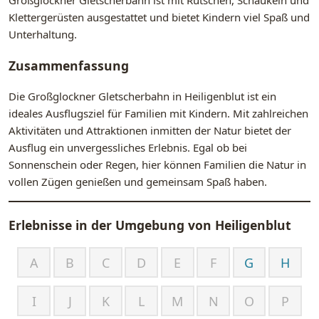
Großglockner Gletscherbahn ist mit Rutschen, Schaukeln und
Klettergerüsten ausgestattet und bietet Kindern viel Spaß und
Unterhaltung.
Zusammenfassung
Die Großglockner Gletscherbahn in Heiligenblut ist ein
ideales Ausflugsziel für Familien mit Kindern. Mit zahlreichen
Aktivitäten und Attraktionen inmitten der Natur bietet der
Ausflug ein unvergessliches Erlebnis. Egal ob bei
Sonnenschein oder Regen, hier können Familien die Natur in
vollen Zügen genießen und gemeinsam Spaß haben.
Erlebnisse in der Umgebung von
Heiligenblut
A
B
C
D
E
F
G
H
I
J
K
L
M
N
O
P