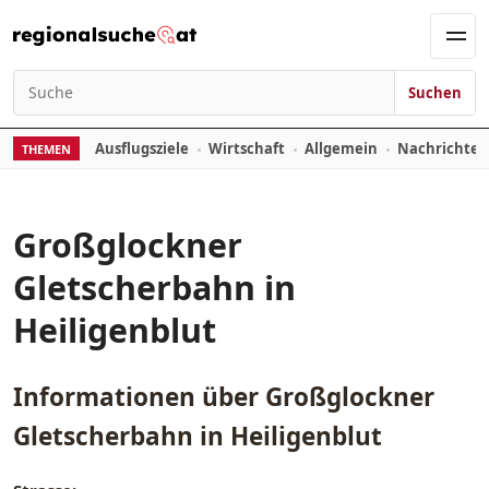
Zum Inhalt springen
Men
Suchen
Suchen nach:
Ausflugsziele
Wirtschaft
Allgemein
Nachrichte
THEMEN
Großglockner
Gletscherbahn in
Heiligenblut
Informationen über
Großglockner
Gletscherbahn in Heiligenblut