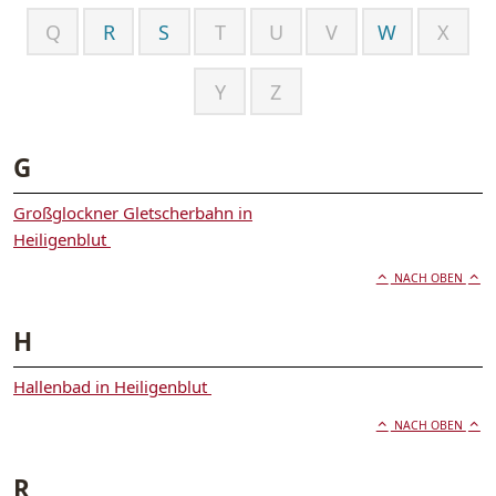
Q
R
S
T
U
V
W
X
Y
Z
G
Großglockner Gletscherbahn in
Heiligenblut
NACH OBEN
H
Hallenbad in Heiligenblut
NACH OBEN
R