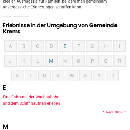
idealen Ausflugsziel für Familien, bei dem man gemeinsam
unvergessliche Erinnerungen schaffen kann.
Erlebnisse in der Umgebung von
Gemeinde
Krems
A
B
C
D
E
F
G
H
I
J
K
L
M
N
O
P
Q
R
S
T
U
V
W
X
Y
Z
E
Eine Fahrt mit der Wachaubahn
und dem Schiff hautnah erleben
NACH OBEN
M