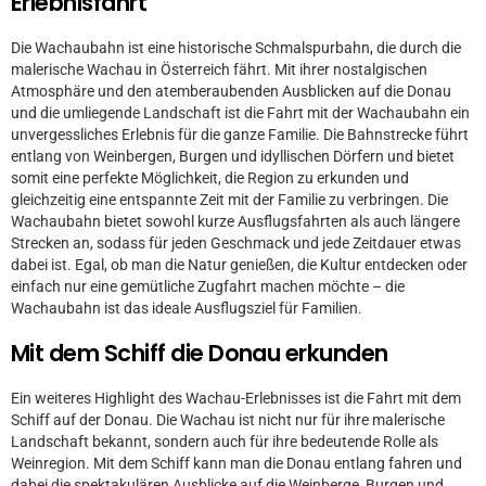
Erlebnisfahrt
Die Wachaubahn ist eine historische Schmalspurbahn, die durch die
malerische Wachau in Österreich fährt. Mit ihrer nostalgischen
Atmosphäre und den atemberaubenden Ausblicken auf die Donau
und die umliegende Landschaft ist die Fahrt mit der Wachaubahn ein
unvergessliches Erlebnis für die ganze Familie. Die Bahnstrecke führt
entlang von Weinbergen, Burgen und idyllischen Dörfern und bietet
somit eine perfekte Möglichkeit, die Region zu erkunden und
gleichzeitig eine entspannte Zeit mit der Familie zu verbringen. Die
Wachaubahn bietet sowohl kurze Ausflugsfahrten als auch längere
Strecken an, sodass für jeden Geschmack und jede Zeitdauer etwas
dabei ist. Egal, ob man die Natur genießen, die Kultur entdecken oder
einfach nur eine gemütliche Zugfahrt machen möchte – die
Wachaubahn ist das ideale Ausflugsziel für Familien.
Mit dem Schiff die Donau erkunden
Ein weiteres Highlight des Wachau-Erlebnisses ist die Fahrt mit dem
Schiff auf der Donau. Die Wachau ist nicht nur für ihre malerische
Landschaft bekannt, sondern auch für ihre bedeutende Rolle als
Weinregion. Mit dem Schiff kann man die Donau entlang fahren und
dabei die spektakulären Ausblicke auf die Weinberge, Burgen und