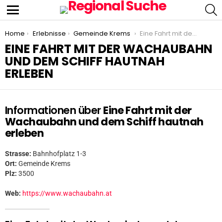
S
Menu
You are here:
Home
Erlebnisse
Gemeinde Krems
Eine Fahrt mit der Wachaubahn und dem Schiff hautnah erleben
EINE FAHRT MIT DER WACHAUBAHN
UND DEM SCHIFF HAUTNAH
ERLEBEN
Informationen über
Eine Fahrt mit der
Wachaubahn und dem Schiff hautnah
erleben
Strasse:
Bahnhofplatz 1-3
Ort:
Gemeinde Krems
Plz:
3500
Web:
https://www.wachaubahn.at