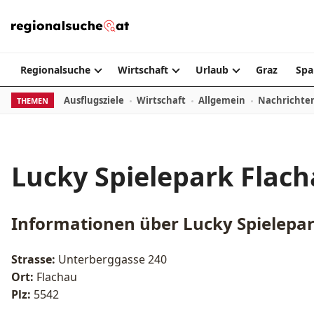
Zum Inhalt springen
Regionalsuche
Wirtschaft
Urlaub
Graz
Spa
Ausflugsziele
Wirtschaft
Allgemein
Nachrichte
THEMEN
Lucky Spielepark Flac
Informationen über
Lucky Spielepa
Strasse:
Unterberggasse 240
Ort:
Flachau
Plz:
5542