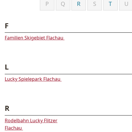
P
Q
R
S
T
U
F
Familien Skigebiet Flachau
L
Lucky Spielepark Flachau
R
Rodelbahn Lucky Flitzer
Flachau