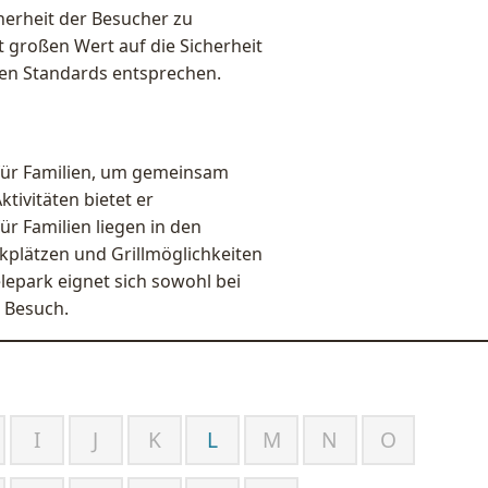
erheit der Besucher zu
t großen Wert auf die Sicherheit
den Standards entsprechen.
l für Familien, um gemeinsam
tivitäten bietet er
ür Familien liegen in den
ckplätzen und Grillmöglichkeiten
lepark eignet sich sowohl bei
n Besuch.
I
J
K
L
M
N
O