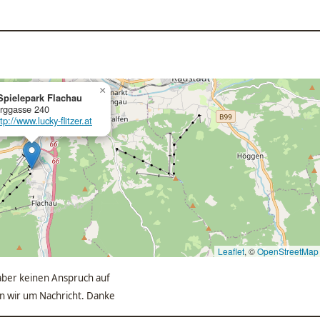
×
Spielepark Flachau
rggasse 240
tp://www.lucky-flitzer.at
Leaflet
, ©
OpenStreetMap
ber keinen Anspruch auf
ten wir um Nachricht. Danke