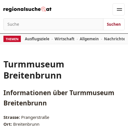
Zum Inhalt springen
Men
Suchen
Suchen nach:
Ausflugsziele
Wirtschaft
Allgemein
Nachrichte
THEMEN
Turmmuseum
Breitenbrunn
Informationen über
Turmmuseum
Breitenbrunn
Strasse:
Prangerstraße
Ort:
Breitenbrunn