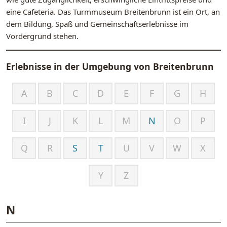
eine Cafeteria. Das Turmmuseum Breitenbrunn ist ein Ort, an
dem Bildung, Spaß und Gemeinschaftserlebnisse im
Vordergrund stehen.
Erlebnisse in der Umgebung von
Breitenbrunn
A
B
C
D
E
F
G
H
I
J
K
L
M
N
O
P
Q
R
S
T
U
V
W
X
Y
Z
N