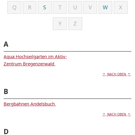
Q
R
S
T
U
V
W
X
Y
Z
A
Aqua Hochseilgarten im Aktiv-
Zentrum Bregenzerwald
NACH OBEN
B
Bergbahnen Andelsbuch
NACH OBEN
D