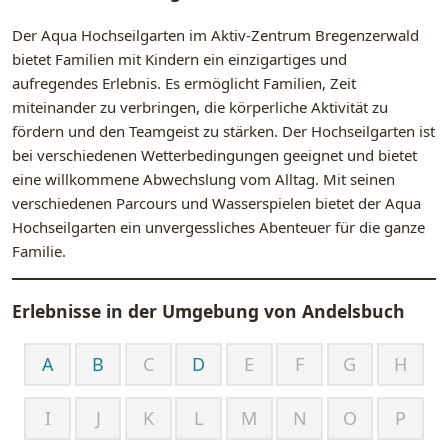
Der Aqua Hochseilgarten im Aktiv-Zentrum Bregenzerwald
bietet Familien mit Kindern ein einzigartiges und
aufregendes Erlebnis. Es ermöglicht Familien, Zeit
miteinander zu verbringen, die körperliche Aktivität zu
fördern und den Teamgeist zu stärken. Der Hochseilgarten ist
bei verschiedenen Wetterbedingungen geeignet und bietet
eine willkommene Abwechslung vom Alltag. Mit seinen
verschiedenen Parcours und Wasserspielen bietet der Aqua
Hochseilgarten ein unvergessliches Abenteuer für die ganze
Familie.
Erlebnisse in der Umgebung von
Andelsbuch
A
B
C
D
E
F
G
H
I
J
K
L
M
N
O
P