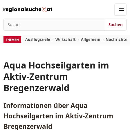
Zum Inhalt springen
Men
Suchen
Suchen nach:
Ausflugsziele
Wirtschaft
Allgemein
Nachrichte
THEMEN
Aqua Hochseilgarten im
Aktiv-Zentrum
Bregenzerwald
Informationen über
Aqua
Hochseilgarten im Aktiv-Zentrum
Bregenzerwald