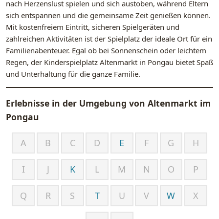
nach Herzenslust spielen und sich austoben, während Eltern
sich entspannen und die gemeinsame Zeit genießen können.
Mit kostenfreiem Eintritt, sicheren Spielgeräten und
zahlreichen Aktivitäten ist der Spielplatz der ideale Ort für ein
Familienabenteuer. Egal ob bei Sonnenschein oder leichtem
Regen, der Kinderspielplatz Altenmarkt in Pongau bietet Spaß
und Unterhaltung für die ganze Familie.
Erlebnisse in der Umgebung von
Altenmarkt im
Pongau
A
B
C
D
E
F
G
H
I
J
K
L
M
N
O
P
Q
R
S
T
U
V
W
X