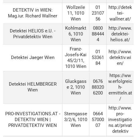
Wollzeile
01
http://detek
DETEKTIV in WIEN:
11, 1010
23107
tei-
Mag.iur. Richard Wallner
Wien
56
wallner.at/
Kohlmarkt
0800
http://www.
Detektei HELIOS e.U. -
6, 1010
88444
detektei-
Privatdetektiv Wien
Wien
4
helios.at/
Franz-
01
http://www.
Josefs-Kai
Detektei Jaeger Wien
53361
detektiv.wi
45/2/11,
84
en/
1010 Wien
https://ww
Gluckgass
0676
w.erfolgreic
Detektei HELMBERGER
e 2, 1010
88320
h-
Wien
Wien
6200
ermitteln.at
/
http://www.
PRO-INVESTIGATIONS.AT -
Sterngasse
0664
pro-
DETEKTIV WIEN |
3/2/6, 1010
57000
investigatio
PRIVATDETEKTIV WIEN
Wien
07
ns.at/privat
detektiv