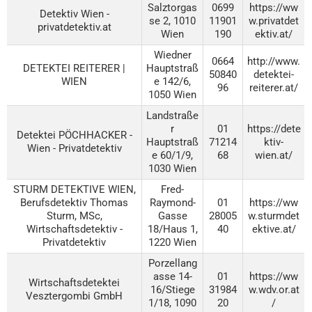
Salztorgas
0699
https://ww
Detektiv Wien -
se 2, 1010
11901
w.privatdet
privatdetektiv.at
Wien
190
ektiv.at/
Wiedner
0664
http://www.
DETEKTEI REITERER |
Hauptstraß
50840
detektei-
WIEN
e 142/6,
96
reiterer.at/
1050 Wien
Landstraße
r
01
https://dete
Detektei PÖCHHACKER -
Hauptstraß
71214
ktiv-
Wien - Privatdetektiv
e 60/1/9,
68
wien.at/
1030 Wien
STURM DETEKTIVE WIEN,
Fred-
Berufsdetektiv Thomas
Raymond-
01
https://ww
Sturm, MSc,
Gasse
28005
w.sturmdet
Wirtschaftsdetektiv -
18/Haus 1,
40
ektive.at/
Privatdetektiv
1220 Wien
Porzellang
asse 14-
01
https://ww
Wirtschaftsdetektei
16/Stiege
31984
w.wdv.or.at
Vesztergombi GmbH
1/18, 1090
20
/