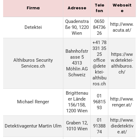
Tele
Webseit
Firma
Adresse
fon
e
Quadenstra
0650
http://www.
Detektei
ße 90, 1220
84736
acuta.at/
Wien
26
+41 78
331 35
Bahnhofstr
25
https://ww
asse 5
Althiburos Security
office
w.detektei-
4313
Services.ch
@dete
althiburos.
Möhlin AG
ktei-
ch/
Schweiz
althibu
ros.ch
Brigittenau
01
er Lände
http://www.
Michael Renger
96815
156/158,
renger.at/
93
1200 Wien
01
http://www.
Graben 12,
Detektivagentur Martin Ulm
91388
diedetektiv
1010 Wien
74
e.at/