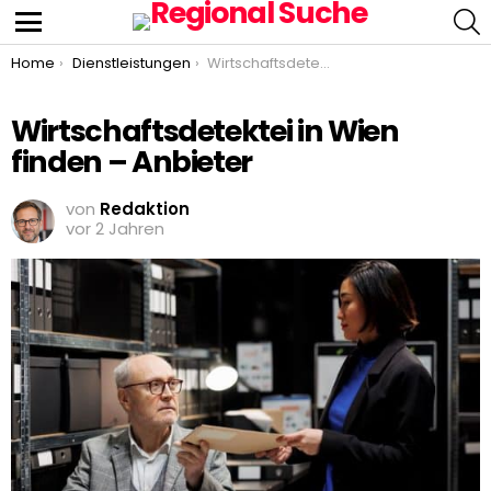
S
Menu
You are here:
Home
Dienstleistungen
Wirtschaftsdetektei in Wien finden – Anbieter
Wirtschaftsdetektei in Wien
finden – Anbieter
von
Redaktion
vor 2 Jahren