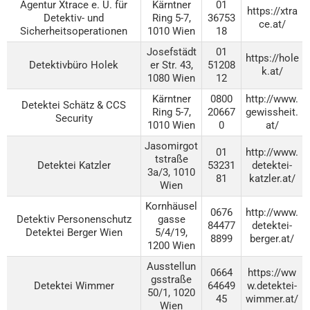
Agentur Xtrace e. U. für
Kärntner
01
https://xtra
Detektiv- und
Ring 5-7,
36753
ce.at/
Sicherheitsoperationen
1010 Wien
18
Josefstädt
01
https://hole
Detektivbüro Holek
er Str. 43,
51208
k.at/
1080 Wien
12
Kärntner
0800
http://www.
Detektei Schätz & CCS
Ring 5-7,
20667
gewissheit.
Security
1010 Wien
0
at/
Jasomirgot
01
http://www.
tstraße
Detektei Katzler
53231
detektei-
3a/3, 1010
81
katzler.at/
Wien
Kornhäusel
0676
http://www.
Detektiv Personenschutz
gasse
84477
detektei-
Detektei Berger Wien
5/4/19,
8899
berger.at/
1200 Wien
Ausstellun
0664
https://ww
gsstraße
Detektei Wimmer
64649
w.detektei-
50/1, 1020
45
wimmer.at/
Wien