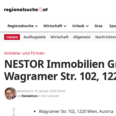
Zum Inhalt springen
Regionalsuche
Wirtschaft
Urlaub
Graz
Spa
Ausflugsziele
Wirtschaft
Allgemein
Nachrichte
THEMEN
Anbieter und Firmen
NESTOR Immobilien G
Wagramer Str. 102, 12
aktualisiert: 16. Januar 2026 09:42
von
Redaktion
3 min Lesezeit
TEILEN
Wagramer Str. 102, 1220 Wien, Austria