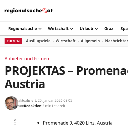
Zum Inhalt springen
Regionalsuche
Wirtschaft
Urlaub
Graz
Spa
Ausflugsziele
Wirtschaft
Allgemein
Nachrichte
THEMEN
Anbieter und Firmen
PROJEKTAS – Promenade
Austria
aktualisiert: 25. Januar 2026 08:05
von
Redaktion
2 min Lesezeit
TEILEN
Promenade 9, 4020 Linz, Austria