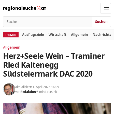
Zum Inhalt springen
Men
Suchen
Suchen nach:
Ausflugsziele
Wirtschaft
Allgemein
Nachrichte
THEMEN
Allgemein
Herz+Seele Wein – Traminer
Ried Kaltenegg
Südsteiermark DAC 2020
aktualisiert: 1. April 2025 16:09
von
Redaktion
5 min Lesezeit