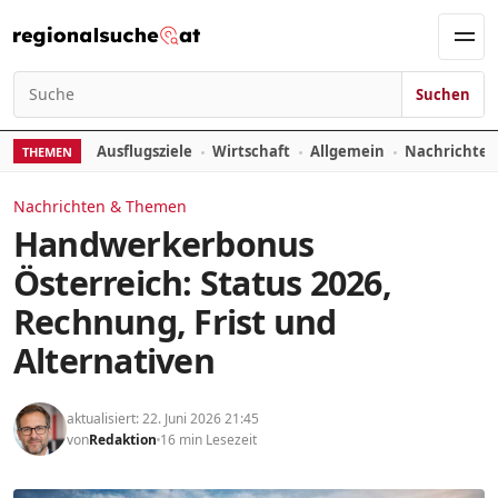
Zum Inhalt springen
Men
Suchen
Suchen nach:
Ausflugsziele
Wirtschaft
Allgemein
Nachrichte
THEMEN
Nachrichten & Themen
Handwerkerbonus
Österreich: Status 2026,
Rechnung, Frist und
Alternativen
aktualisiert: 22. Juni 2026 21:45
von
Redaktion
16 min Lesezeit