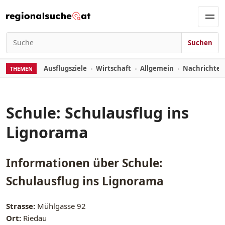
Zum Inhalt springen
Men
Suchen
Suchen nach:
Ausflugsziele
Wirtschaft
Allgemein
Nachrichte
THEMEN
Schule: Schulausflug ins
Lignorama
Informationen über
Schule:
Schulausflug ins Lignorama
Strasse:
Mühlgasse 92
Ort:
Riedau