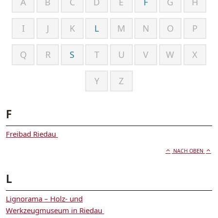
A
B
C
D
E
F
G
H
I
J
K
L
M
N
O
P
Q
R
S
T
U
V
W
X
Y
Z
F
Freibad Riedau
NACH OBEN
L
Lignorama – Holz- und
Werkzeugmuseum in Riedau