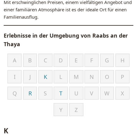
Mit erschwinglichen Preisen, einem vielfältigen Angebot und
einer familiären Atmosphäre ist es der ideale Ort für einen
Familienausflug.
Erlebnisse in der Umgebung von
Raabs an der
Thaya
A
B
C
D
E
F
G
H
I
J
K
L
M
N
O
P
Q
R
S
T
U
V
W
X
Y
Z
K