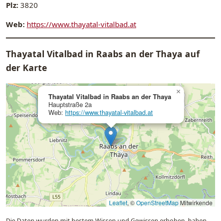
Plz:
3820
Web:
https://www.thayatal-vitalbad.at
Thayatal Vitalbad in Raabs an der Thaya auf
der Karte
×
Thayatal Vitalbad in Raabs an der Thaya
Hauptstraße 2a
Web:
https://www.thayatal-vitalbad.at
Leaflet
, ©
OpenStreetMap
Mitwirkende
Die Daten wurden mit bestem Wissen und Gewissen erhoben, haben