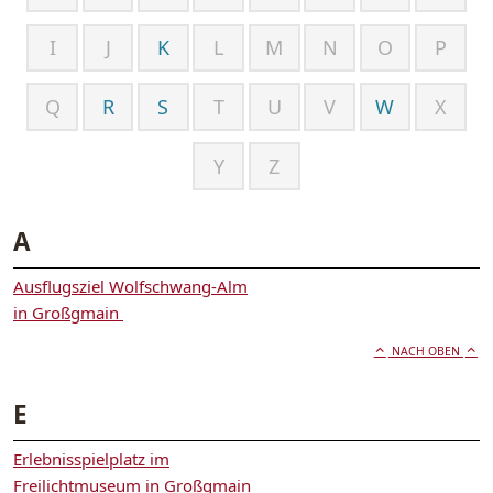
I
J
K
L
M
N
O
P
Q
R
S
T
U
V
W
X
Y
Z
A
Ausflugsziel Wolfschwang-Alm
in Großgmain
NACH OBEN
E
Erlebnisspielplatz im
Freilichtmuseum in Großgmain