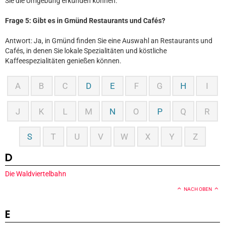
Sie die Umgebung erkunden können.
Frage 5: Gibt es in Gmünd Restaurants und Cafés?
Antwort: Ja, in Gmünd finden Sie eine Auswahl an Restaurants und
Cafés, in denen Sie lokale Spezialitäten und köstliche
Kaffeespezialitäten genießen können.
A
B
C
D
E
F
G
H
I
J
K
L
M
N
O
P
Q
R
S
T
U
V
W
X
Y
Z
D
Die Waldviertelbahn
NACH OBEN
E