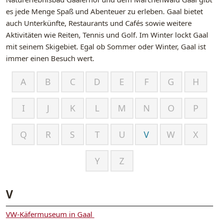
es jede Menge Spaß und Abenteuer zu erleben. Gaal bietet
auch Unterkünfte, Restaurants und Cafés sowie weitere
Aktivitäten wie Reiten, Tennis und Golf. Im Winter lockt Gaal
mit seinem Skigebiet. Egal ob Sommer oder Winter, Gaal ist
immer einen Besuch wert.
A
B
C
D
E
F
G
H
I
J
K
L
M
N
O
P
Q
R
S
T
U
V
W
X
Y
Z
V
VW-Käfermuseum in Gaal