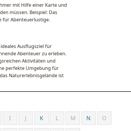
ehmer mit Hilfe einer Karte und
en müssen. Beispiel: Das
 für Abenteuerlustige.
ideales Ausflugsziel für
nnende Abenteuer zu erleben.
ngsreichen Aktivitäten und
eine perfekte Umgebung für
das Naturerlebnisgelände ist
I
J
K
L
M
N
O