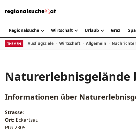
Zum Inhalt springen
Regionalsuche
Wirtschaft
Urlaub
Graz
Spa
Ausflugsziele
Wirtschaft
Allgemein
Nachrichte
THEMEN
Naturerlebnisgelände 
Informationen über
Naturerlebnisg
Strasse:
Ort:
Eckartsau
Plz:
2305