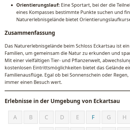
Orientierungslauf:
Eine Sportart, bei der die Teiln
eines Kompasses bestimmte Punkte suchen und find
Naturerlebnisgelände bietet Orientierungslaufkurse
Zusammenfassung
Das Naturerlebnisgelände beim Schloss Eckartsau ist ein 
Familien, um gemeinsam die Natur zu erkunden und spa
Mit einer vielfältigen Tier- und Pflanzenwelt, abwechslu
kostenlosen Eintrittsmöglichkeiten bietet das Gelände 
Familienausflüge. Egal ob bei Sonnenschein oder Regen, 
immer einen Besuch wert.
Erlebnisse in der Umgebung von
Eckartsau
A
B
C
D
E
F
G
H