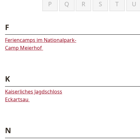
P
Q
R
S
T
U
F
Feriencamps im Nationalpark-
Camp Meierhof
K
Kaiserliches Jagdschloss
Eckartsau
N