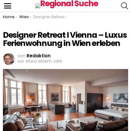
S
Menu
You are here:
Home
Wien
Designer Retreat I Vienna – Luxus Ferienwohnung in Wien erleben
Designer Retreat I Vienna – Luxus
Ferienwohnung in Wien erleben
von
Redaktion
vor etwa einem Jahr