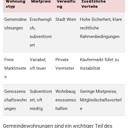
Wohnung
Mietpreis
Verwaltu
Zusätzliche
styp
ng
Vorteile
Gemeindew
Erschwingli
Stadt Wien
Hohe Sicherheit, klare
ohnungen
ch,
rechtliche
subventioni
Rahmenbedingungen
ert
Freie
Variabel,
Private
Käufermarkt führt zu
Marktmiete
oft teuer
Vermieter
Instabilität
n
Genossens
Subventioni
Wohnbaug
Geringe Mietpreise,
chaftswohn
ert, oft
enossensc
Mitgliedschaftsvorteil
ungen
niedrig
haften
e
Gemeindewohnungen sind ein wichtiger Teil des