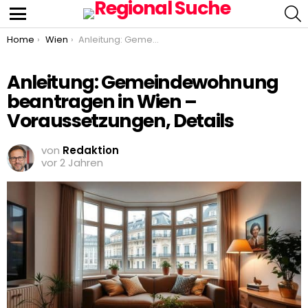
S
Menu
You are here:
Home
Wien
Anleitung: Gemeindewohnung beantragen in Wien – Voraussetzungen, Details
Anleitung: Gemeindewohnung
beantragen in Wien –
Voraussetzungen, Details
von
Redaktion
vor 2 Jahren