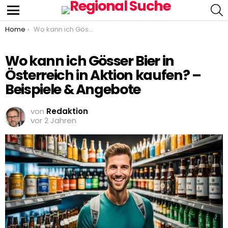
S
Menu
You are here:
Home
Wo kann ich Gösser Bier in Österreich in Aktion kaufen? – Beispiele & Angebote
Wo kann ich Gösser Bier in
Österreich in Aktion kaufen? –
Beispiele & Angebote
von
Redaktion
vor 2 Jahren