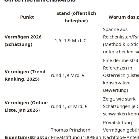
Stand (öffentlich
Punkt
Warum das z
belegbar)
Spanne aus
Vermögen 2026
Reichenlisten/R
≈ 1,5–1,9 Mrd. €
(Schätzung)
(Methodik & Stic
unterscheiden si
Eine der meistzit
Referenzen in
Vermögen (Trend-
rund 1,9 Mrd. €
Österreich (Liste
Ranking, 2025)
konservative
Bewertung)
Zeigt, wie stark
Vermögen (Online-
rund 1,52 Mrd. €
Schätzungen je 
Liste, Jan 2026)
schwanken kön
Privatstiftung =
Thomas Prinzhorn
Vermögen gebün
Eigentum/Struktur
Privatstiftung (100% an
Nachfolge/Antei