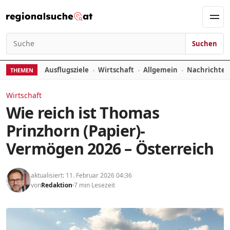
Zum Inhalt springen
Men
Suchen
Suchen nach:
Ausflugsziele
Wirtschaft
Allgemein
Nachrichte
THEMEN
Wirtschaft
Wie reich ist Thomas
Prinzhorn (Papier)-
Vermögen 2026 – Österreich
aktualisiert: 11. Februar 2026 04:36
von
Redaktion
7 min Lesezeit