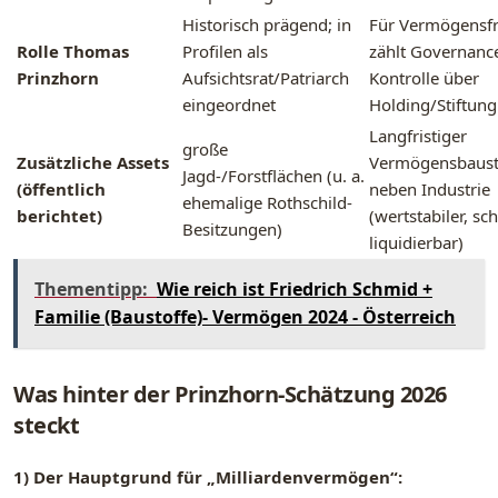
Historisch prägend; in
Für Vermögensf
Rolle Thomas
Profilen als
zählt Governanc
Prinzhorn
Aufsichtsrat/Patriarch
Kontrolle über
eingeordnet
Holding/Stiftung
Langfristiger
große
Zusätzliche Assets
Vermögensbaust
Jagd-/Forstflächen (u. a.
(öffentlich
neben Industrie
ehemalige Rothschild-
berichtet)
(wertstabiler, sc
Besitzungen)
liquidierbar)
Thementipp:
Wie reich ist Friedrich Schmid +
Familie (Baustoffe)- Vermögen 2024 - Österreich
Was hinter der Prinzhorn-Schätzung 2026
steckt
1) Der Hauptgrund für „Milliardenvermögen“: