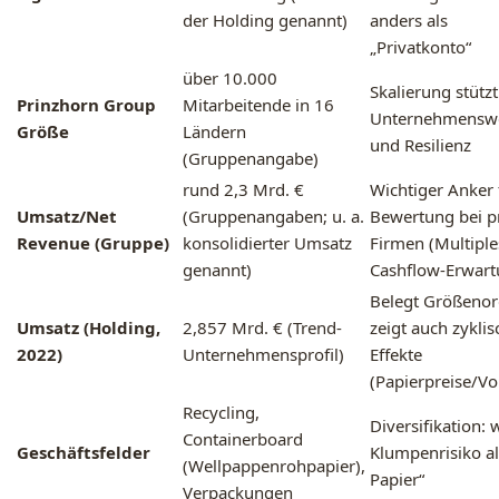
der Holding genannt)
anders als
„Privatkonto“
über 10.000
Skalierung stützt
Prinzhorn Group
Mitarbeitende in 16
Unternehmensw
Größe
Ländern
und Resilienz
(Gruppenangabe)
rund 2,3 Mrd. €
Wichtiger Anker 
Umsatz/Net
(Gruppenangaben; u. a.
Bewertung bei p
Revenue (Gruppe)
konsolidierter Umsatz
Firmen (Multiple
genannt)
Cashflow-Erwart
Belegt Größeno
Umsatz (Holding,
2,857 Mrd. € (Trend-
zeigt auch zyklis
2022)
Unternehmensprofil)
Effekte
(Papierpreise/V
Recycling,
Diversifikation:
Containerboard
Geschäftsfelder
Klumpenrisiko al
(Wellpappenrohpapier),
Papier“
Verpackungen